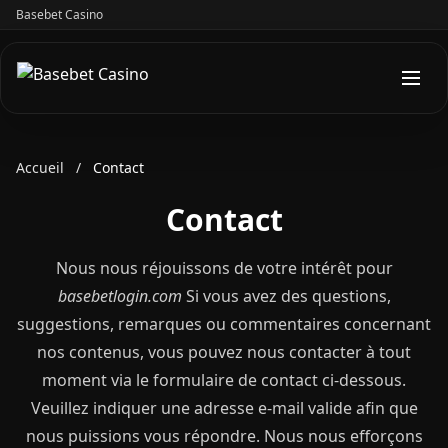
Basebet Casino
Accueil
/
Contact
Contact
Nous nous réjouissons de votre intérêt pour
basebetlogin.com
Si vous avez des questions,
suggestions, remarques ou commentaires concernant
nos contenus, vous pouvez nous contacter à tout
moment via le formulaire de contact ci-dessous.
Veuillez indiquer une adresse e-mail valide afin que
nous puissions vous répondre. Nous nous efforçons